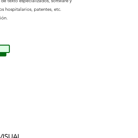
os de texto especializados, software y
s hospitalarios, patentes, etc.
ión.
VISUAL