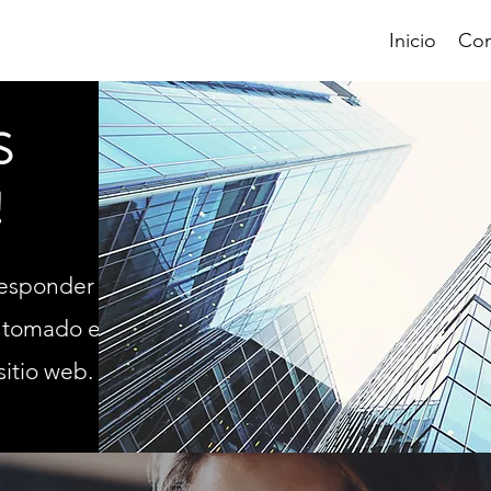
Inicio
Con
S
!
responder
 tomado el
itio web.